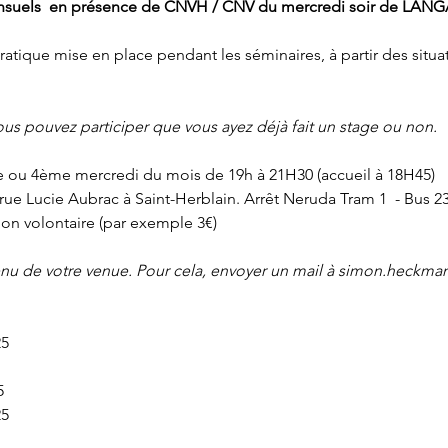
mensuels  en présence de CNVH / CNV du mercredi soir de LAN
ratique mise en place pendant les séminaires, à partir des situa
 Vous pouvez participer que vous ayez déjà fait un stage ou non. 
e ou 4ème mercredi du mois de 19h à 21H30 (accueil à 18H45)
 rue Lucie Aubrac à Saint-Herblain. Arrêt Neruda Tram 1  - Bus 2
tion volontaire (par exemple 3€)
évenu de votre venue. Pour cela, envoyer un mail à simon.heckma
25
5
5  