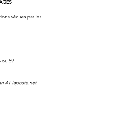
GAGES
tions vécues par les 
3 ou 59 
nn AT laposte.net