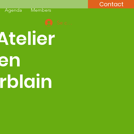
Contact
Agenda
Members
Se connecter
Atelier
 en
rblain