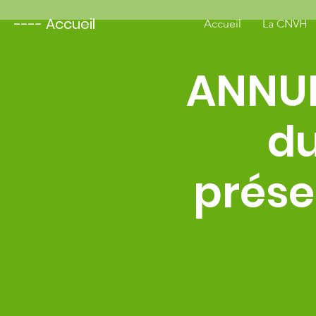
---- Accueil
Accueil
La CNVH
ANNULE
du
prése