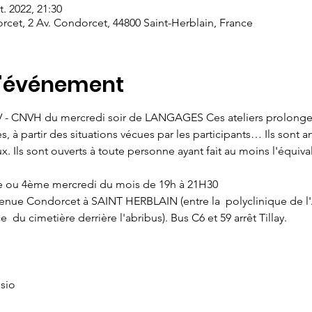
t. 2022, 21:30
orcet, 2 Av. Condorcet, 44800 Saint-Herblain, France
l'événement
V - CNVH du mercredi soir de LANGAGES Ces ateliers prolongen
, à partir des situations vécues par les participants… Ils sont 
x. Ils sont ouverts à toute personne ayant fait au moins l'équiva
e ou 4ème mercredi du mois de 19h à 21H30
venue Condorcet à SAINT HERBLAIN (entre la  polyclinique de l'A
  du cimetière derrière l'abribus). Bus C6 et 59 arrêt Tillay.
sio