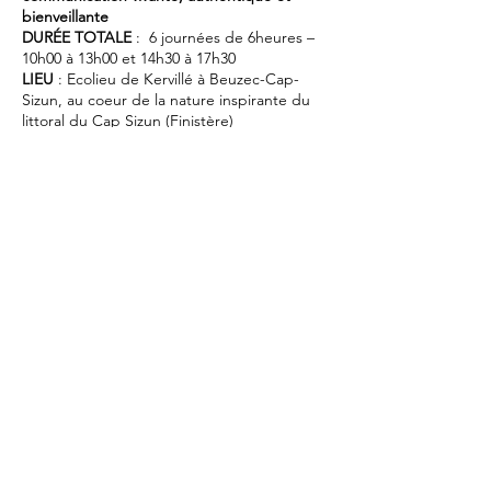
bienveillante
DURÉE TOTALE
: 6 journées de 6heures –
10h00 à 13h00 et 14h30 à 17h30
LIEU
: Ecolieu de Kervillé à Beuzec-Cap-
Sizun, au coeur de la nature inspirante du
littoral du Cap Sizun (Finistère)
VOTRE FORMATRICE
: Géraldine Lamarche,
25 ans de carrière au sein de l’Education
Nationale, 15 ans de pratique de la CNV
complétées par un cycle d’étude en tant
que formatrice de CNVH, validée formatrice
en CNVH en 2023.
PRIX
: Le prix de la formation complète (les
trois week-ends) est de 255 euros.
(En cas de difficultés financières, je vous
propose de me contacter pour trouver une
solution ensemble).
ACOMPTE
Un chèque de 50 € est demandé à
l’inscription (engagement sur les trois week-
ends) . Le chèque de caution n'est pas
encaissé avant la formation.
INSCRIPTIONS
: