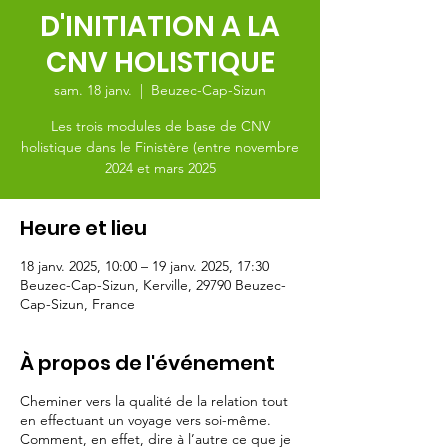
D'INITIATION A LA
CNV HOLISTIQUE
sam. 18 janv.
  |  
Beuzec-Cap-Sizun
Les trois modules de base de CNV
holistique dans le Finistère (entre novembre
2024 et mars 2025
Heure et lieu
18 janv. 2025, 10:00 – 19 janv. 2025, 17:30
Beuzec-Cap-Sizun, Kerville, 29790 Beuzec-
Cap-Sizun, France
À propos de l'événement
Cheminer vers la qualité de la relation tout
en effectuant un voyage vers soi-même.
Comment, en effet, dire à l’autre ce que je