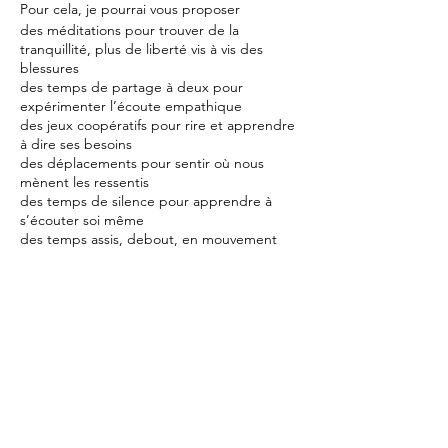
Pour cela, je pourrai vous proposer
des méditations pour trouver de la
tranquillité, plus de liberté vis à vis des
blessures
des temps de partage à deux pour
expérimenter l’écoute empathique
des jeux coopératifs pour rire et apprendre
à dire ses besoins
des déplacements pour sentir où nous
mènent les ressentis
des temps de silence pour apprendre à
s’écouter soi même
des temps assis, debout, en mouvement
suivant l’énergie du moment
des scènes de dialogue jouées plusieurs
fois avec expression des émotions suscitées.
de la théorie pour soutenir l’envie
d’apprentissage.