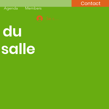
Contact
Agenda
Members
Se connecter
 du
salle