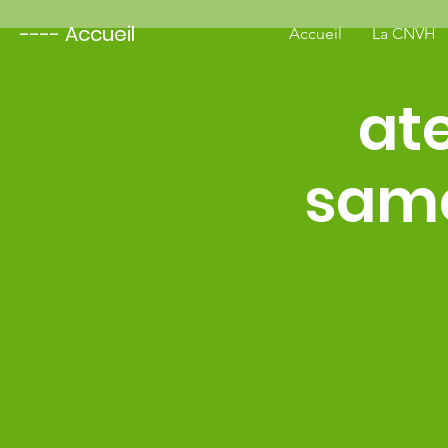
---- Accueil
Accueil
La CNVH
at
same