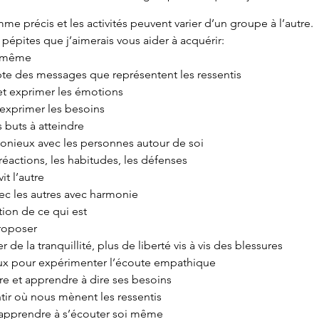
me précis et les activités peuvent varier d’un groupe à l’autre.
s pépites que j’aimerais vous aider à acquérir:
i même
te des messages que représentent les ressentis
et exprimer les émotions
 exprimer les besoins
 buts à atteindre
onieux avec les personnes autour de soi
réactions, les habitudes, les défenses
it l’autre
ec les autres avec harmonie
tion de ce qui est
proposer
de la tranquillité, plus de liberté vis à vis des blessures
ux pour expérimenter l’écoute empathique
ire et apprendre à dire ses besoins
ir où nous mènent les ressentis
 apprendre à s’écouter soi même