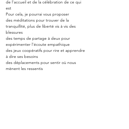
de l’accueil et de la célébration de ce qui 
est
Pour cela, je pourrai vous proposer
des méditations pour trouver de la 
tranquillité, plus de liberté vis à vis des 
blessures
des temps de partage à deux pour 
expérimenter l’écoute empathique
des jeux coopératifs pour rire et apprendre 
à dire ses besoins
des déplacements pour sentir où nous 
mènent les ressentis
des temps de silence pour apprendre à 
s’écouter soi même
des temps assis, debout, en mouvement 
suivant l’énergie du moment
des scènes de dialogue  jouées plusieurs 
fois avec expression des émotions suscitées.
de la théorie pour soutenir l’envie 
d’apprentissage.