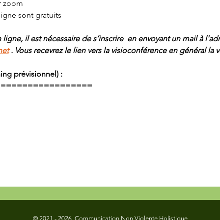
ar zoom
ligne sont gratuits
n ligne, il est nécessaire de s’inscrire  en envoyant un mail à l'ad
net
 . Vous recevrez le lien vers la visioconférence en général la ve
ng prévisionnel) : 
==================
© 2021 - 2026 Communication Non Violente Holistique